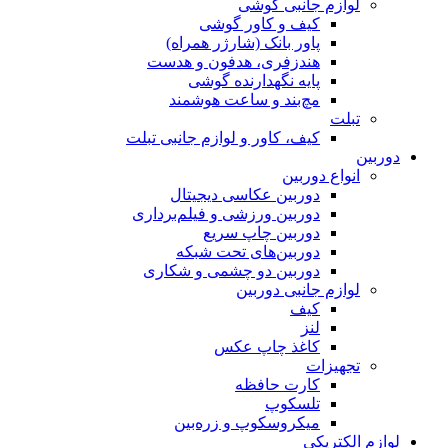
لوازم جانبی گوشی
کیف و کاور گوشی
پاور بانک (شارژر همراه)
هندزفری، هدفون و هدست
پایه نگهدارنده گوشی
مچ‌بند و ساعت هوشمند
تبلت
کیف، کاور و لوازم جانبی تبلت
دوربین
انواع دوربین
دوربین عکاسی دیجیتال
دوربین ورزشی و فیلم‌برداری
دوربین چاپ سریع
دوربین‌های تحت شبکه
دوربین دو چشمی و شکاری
لوازم جانبی دوربین
کیف
لنز
کاغذ چاپ عکس
تجهیزات
کارت حافظه
تلسکوپ
میکروسکوپ و زره‌بین
لوازم الکتریکی