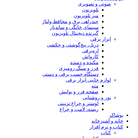
صوتی و تصویری
تلویزیون
میز تلویزیون
چندراهی برق و محافظ ولتاژ
سینمای خانگی و ساندبار
گیرنده دیجیتال تلویزیون
ابزار برقی
دریل، پیچ‌گوشتی و چکشی
اره‌برقی
کارواش
مکنده و دمنده
فرز و سنگ رومیزی
دستگاه چسب برقی و دستی
لوازم جانبی ابزار برقی
مته
صفحه فرز و پولیش
نور و روشنایی
لوستر و چراغ تزیینی
ریسه، لامپ و چراغ
پوشاک
خانه و آشپزخانه
کتاب و نرم افزار
کتاب