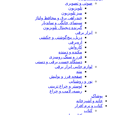
صوتی و تصویری
تلویزیون
میز تلویزیون
چندراهی برق و محافظ ولتاژ
سینمای خانگی و ساندبار
گیرنده دیجیتال تلویزیون
ابزار برقی
دریل، پیچ‌گوشتی و چکشی
اره‌برقی
کارواش
مکنده و دمنده
فرز و سنگ رومیزی
دستگاه چسب برقی و دستی
لوازم جانبی ابزار برقی
مته
صفحه فرز و پولیش
نور و روشنایی
لوستر و چراغ تزیینی
ریسه، لامپ و چراغ
پوشاک
خانه و آشپزخانه
کتاب و نرم افزار
کتاب