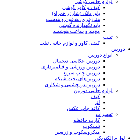
لوازم جانبی گوشی
کیف و کاور گوشی
پاور بانک (شارژر همراه)
هندزفری، هدفون و هدست
پایه نگهدارنده گوشی
مچ‌بند و ساعت هوشمند
تبلت
کیف، کاور و لوازم جانبی تبلت
دوربین
انواع دوربین
دوربین عکاسی دیجیتال
دوربین ورزشی و فیلم‌برداری
دوربین چاپ سریع
دوربین‌های تحت شبکه
دوربین دو چشمی و شکاری
لوازم جانبی دوربین
کیف
لنز
کاغذ چاپ عکس
تجهیزات
کارت حافظه
تلسکوپ
میکروسکوپ و زره‌بین
لوازم الکتریکی