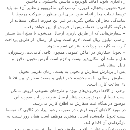
راه‌اندازی شوند (مانند تلویزیون، ماشین لباسشویی، ماشین
ظرف‌شویی، یخچال، فریزر، آب‌سردکن، ماکروویو و نظایر آن) تنها باید
توسط نصاب مجاز انجام شود. برای این منظور با شرکت مربوط یا
نمایندگی مجاز آن تماس بگیرید. در غیر این صورت امکان استفاده از
هرگونه گارانتی یا خدمات پس از فروش از بین خواهد رفت.
– سفارش‌هایی که از طریق باربری ارسال می‌شوند یا مبلغ آن‌ها بیشتر
از سی میلیون ریال است، لازم است پیش از ارسال، از طریق پرداخت
کارت به کارت یا پرداخت اینترنتی تسویه شوند.
– تحویل سفارش در اماکن عمومی همچون کافه، کافی‌نت، رستوران،
هتل و مانند آن امکان‌پذیر نیست و لازم است آدرس تحویل، دقیق و
قابل استناد باشد.
پس از پردازش سفارش و تحویل به پست، زمان تقریبی تحویل
سفارش ارسالی بنا به محدوده جغرافیایی و مقصد سفارش بین 24 تا
72 ساعت کاری است.
برخی از کالاها درفروش‌های ویژه و طرح‌های تشویقی فروش ممکن
است فقط از طریق پست پیشتاز ارسال شوند، در این صورت این
موضوع در هنگام ثبت سفارش به اطلاع کاربر می‌رسد.
در مورد کالاهای گروه فرش، در صورت وجود ایراد در کالایی که توسط
پست تحویل داده‌شده است، مشتری موظف است همان روز نسبت به
بازگرداندن آن اقدام کند.
درصورتی‌که منتظر دریافت سفارش خود از طریق سرویس پست