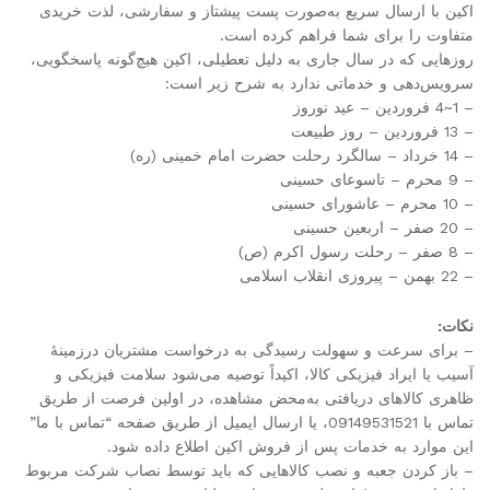
اکین با ارسال سریع‌ به‌صورت پست پیشتاز و سفارشی، لذت خریدی
متفاوت را برای شما فراهم کرده است.
روزهایی که در سال جاری به دلیل تعطیلی، اکین هیچ‌گونه پاسخگویی،
سرویس‌دهی و خدماتی ندارد به شرح زیر است:
– 1~4 فروردین – عید نوروز
– 13 فروردین – روز طبیعت
– 14 خرداد – سالگرد رحلت حضرت امام خمینی (ره)
– 9 محرم – تاسوعای حسینی
– 10 محرم – عاشورای حسینی
– 20 صفر – اربعین حسینی
– 8 صفر – رحلت رسول اکرم (ص)
– 22 بهمن – پیروزی انقلاب اسلامی
نکات:
– برای سرعت و سهولت رسیدگی به درخواست‌ مشتریان درزمینهٔ
آسیب‏‏ یا ایراد فیزیکی کالا، اکیداً توصیه می‌شود سلامت فیزیکی و
ظاهری کالاهای دریافتی به‌محض مشاهده، در اولین فرصت از طریق
تماس با 09149531521، یا ارسال ایمیل از طریق صفحه “تماس با ما”
این موارد به خدمات پس از فروش اکین اطلاع داده شود.
– باز کردن جعبه و نصب کالاهایی که باید توسط نصاب شرکت مربوط