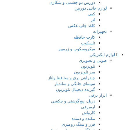
دوربین دو چشمی و شکاری
لوازم جانبی دوربین
کیف
لنز
کاغذ چاپ عکس
تجهیزات
کارت حافظه
تلسکوپ
میکروسکوپ و زره‌بین
لوازم الکتریکی
صوتی و تصویری
تلویزیون
میز تلویزیون
چندراهی برق و محافظ ولتاژ
سینمای خانگی و ساندبار
گیرنده دیجیتال تلویزیون
ابزار برقی
دریل، پیچ‌گوشتی و چکشی
اره‌برقی
کارواش
مکنده و دمنده
فرز و سنگ رومیزی
دستگاه چسب برقی و دستی